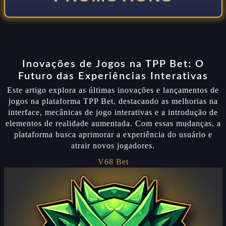
Inovações de Jogos na TPP Bet: O
Futuro das Experiências Interativas
Este artigo explora as últimas inovações e lançamentos de
jogos na plataforma TPP Bet, destacando as melhorias na
interface, mecânicas de jogo interativas e a introdução de
elementos de realidade aumentada. Com essas mudanças, a
plataforma busca aprimorar a experiência do usuário e
atrair novos jogadores.
V68 Bet