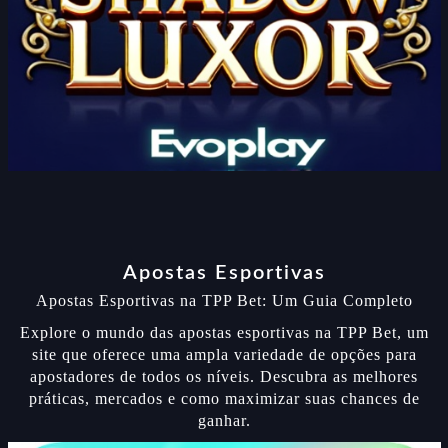
Apostas Esportivas
Apostas Esportivas na TPP Bet: Um Guia Completo
Explore o mundo das apostas esportivas na TPP Bet, um
site que oferece uma ampla variedade de opções para
apostadores de todos os níveis. Descubra as melhores
práticas, mercados e como maximizar suas chances de
ganhar.