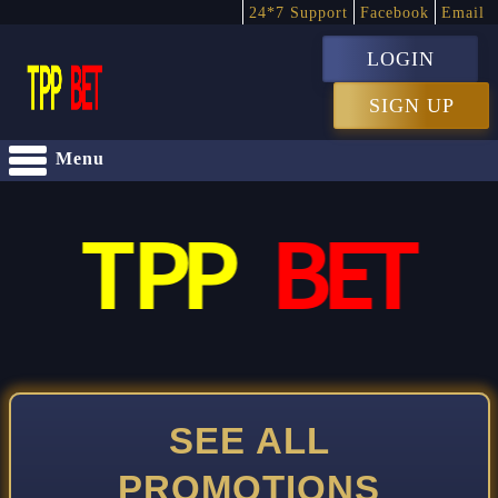
24*7 Support
Facebook
Email
LOGIN
SIGN UP
Menu
SEE ALL
PROMOTIONS