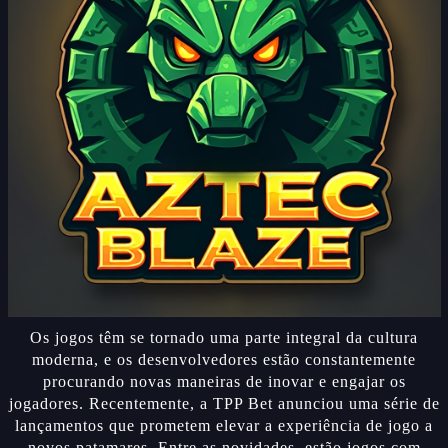
Os jogos têm se tornado uma parte integral da cultura
moderna, e os desenvolvedores estão constantemente
procurando novas maneiras de inovar e engajar os
jogadores. Recentemente, a TPP Bet anunciou uma série de
lançamentos que prometem elevar a experiência de jogo a
novos patamares. Entre as novidades, estão jogos com