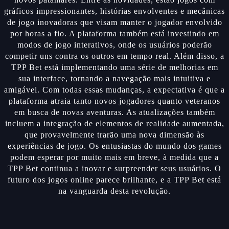
gráficos impressionantes, histórias envolventes e mecânicas
de jogo inovadoras que visam manter o jogador envolvido
por horas a fio. A plataforma também está investindo em
modos de jogo interativos, onde os usuários poderão
competir uns contra os outros em tempo real. Além disso, a
TPP Bet está implementando uma série de melhorias em
sua interface, tornando a navegação mais intuitiva e
amigável. Com todas essas mudanças, a expectativa é que a
plataforma atraia tanto novos jogadores quanto veteranos
em busca de novas aventuras. As atualizações também
incluem a integração de elementos de realidade aumentada,
que provavelmente trarão uma nova dimensão às
experiências de jogo. Os entusiastas do mundo dos games
podem esperar por muito mais em breve, à medida que a
TPP Bet continua a inovar e surpreender seus usuários. O
futuro dos jogos online parece brilhante, e a TPP Bet está
na vanguarda desta revolução.