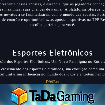
crescente dessas apostas, é essencial que os jogadores conheç
ara maximizar suas chances de ganhar. A plataforma oferece tut
s novatos a se familiarizarem com o mundo das apostas. Port
a de emoção e oportunidades, as apostas esportivas na TPP Be
escolha perfeita para você.
Esportes Eletrônicos
são dos Esportes Eletrônicos: Um Novo Paradigma no Entret
 crescimento dos esportes eletrônicos, sua evolução como u
cultural e sua influência no mundo dos jogos e entretenimento
D99Bet