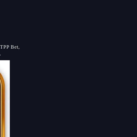
 TPP Bet,
.